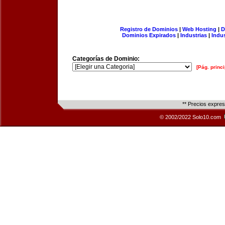
Registro de Dominios
|
Web Hosting
|
D
Dominios Expirados
|
Industrias
|
Indu
Categorías de Dominio:
[Pág. princi
** Precios expre
© 2002/2022 Solo10.com