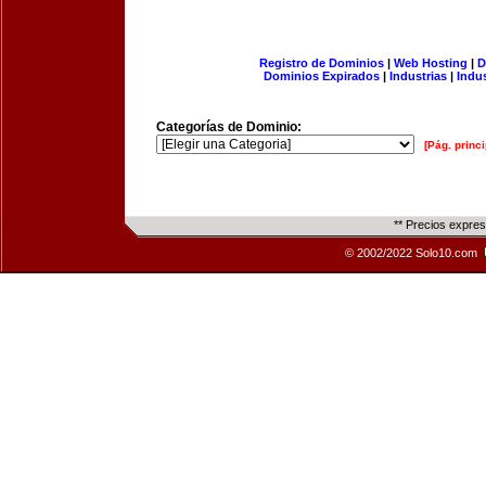
Registro de Dominios
|
Web Hosting
|
D
Dominios Expirados
|
Industrias
|
Indu
Categorías de Dominio:
[Pág. princi
** Precios expre
© 2002/2022 Solo10.com