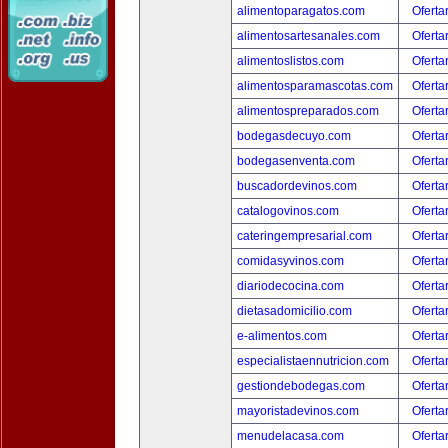
alimentoparagatos.com
Oferta
alimentosartesanales.com
Oferta
alimentoslistos.com
Oferta
alimentosparamascotas.com
Oferta
alimentospreparados.com
Oferta
bodegasdecuyo.com
Oferta
bodegasenventa.com
Oferta
buscadordevinos.com
Oferta
catalogovinos.com
Oferta
cateringempresarial.com
Oferta
comidasyvinos.com
Oferta
diariodecocina.com
Oferta
dietasadomicilio.com
Oferta
e-alimentos.com
Oferta
especialistaennutricion.com
Oferta
gestiondebodegas.com
Oferta
mayoristadevinos.com
Oferta
menudelacasa.com
Oferta