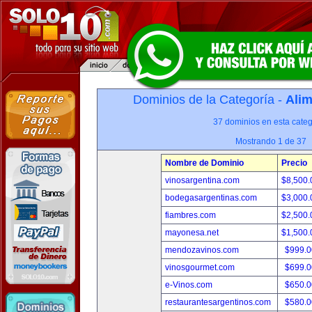
Dominios de la Categoría -
Alim
37 dominios en esta categ
Mostrando 1 de 37
Nombre de Dominio
Precio
vinosargentina.com
$8,500
bodegasargentinas.com
$3,000
fiambres.com
$2,500
mayonesa.net
$1,500
mendozavinos.com
$999.
vinosgourmet.com
$699.
e-Vinos.com
$650.
restaurantesargentinos.com
$580.