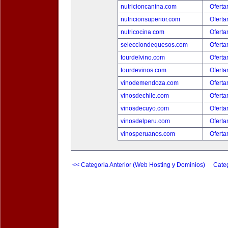
nutricioncanina.com
Oferta
nutricionsuperior.com
Oferta
nutricocina.com
Oferta
selecciondequesos.com
Oferta
tourdelvino.com
Oferta
tourdevinos.com
Oferta
vinodemendoza.com
Oferta
vinosdechile.com
Oferta
vinosdecuyo.com
Oferta
vinosdelperu.com
Oferta
vinosperuanos.com
Oferta
<< Categoria Anterior (Web Hosting y Dominios)
Categ