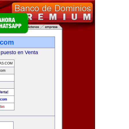
.com
 puesto en Venta
AS.COM
com
ferta!
.com
tas