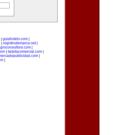
|
guiahotels.com
|
m
|
registrodemarca.net
|
groconsultora.com
|
com
|
tarjetacomercial.com
|
mercadopublicidad.com
|
om
|