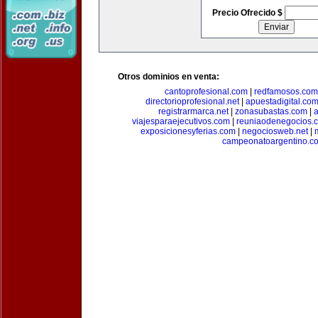
Precio Ofrecido $
Otros dominios en venta:
cantoprofesional.com
|
redfamosos.com
directorioprofesional.net
|
apuestadigital.co
registrarmarca.net
|
zonasubastas.com
|
a
viajesparaejecutivos.com
|
reuniaodenegocios.
exposicionesyferias.com
|
negociosweb.net
|
campeonatoargentino.c